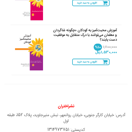
افزودن به سبد خرید
آموزش محبت‌آمیز به کودکان «چگونه شاگردان
و معلمان می‌توانند با درک متقابل به موفقیت
دست یابند؟
%10
1,700,000
1,530,000 ريال
افزودن به سبد خرید
نشراختران
آدرس: خیابان کارگر جنوبی، خیابان روانمهر، نبش منیرجاوید، پلاک 152، طبقه
اول
کدپستی: 1314973751