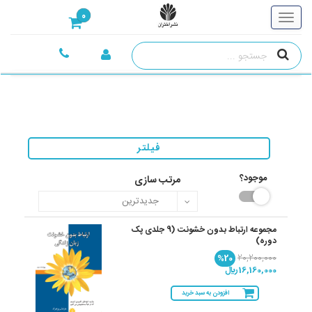
0
فیلتر
موجود؟
مرتب سازی
مجموعه ارتباط بدون خشونت (9 جلدی پک
دوره)
%20
20,200,000
16,160,000 ريال
افزودن به سبد خرید