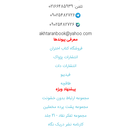
تلفن: 02166485939
09025482726
09025482726
akhtaranbook@yahoo.com
معرفی پیوندها
فروشگاه کتاب اختران
انتشارات پژواک
انتشارات دات
فیدیبو
طاقچه
پیشنهاد ویژه
مجموعه ارتباط بدون خشونت
مجموعه پشت پرده مخملین
مجموعه تفکر نقاد - 21 جلد
کارنامه نشر دریک نگاه