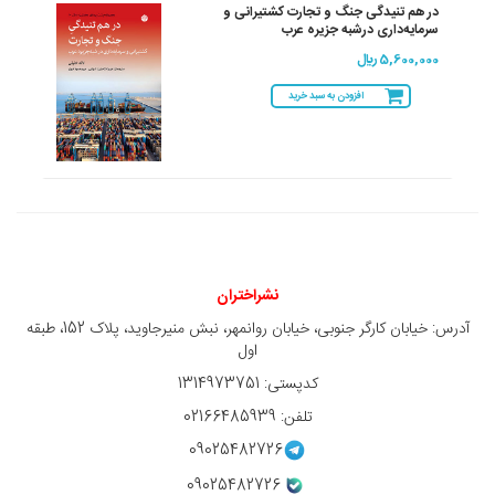
در هم تنیدگی جنگ و تجارت کشتیرانی و
سرمایه‌داری درشبه جزیره عرب
5,600,000 ريال
افزودن به سبد خرید
نشراختران
آدرس: خیابان کارگر جنوبی، خیابان روانمهر، نبش منیرجاوید، پلاک 152، طبقه
اول
کدپستی: 1314973751
تلفن: 02166485939
09025482726
09025482726