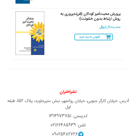
پرورش محبت‌آمیز کودکان (فرزندپروری به
روش ارتباط بدون خشونت)
1,700,000 ريال
افزودن به سبد خرید
نشراختران
آدرس: خیابان کارگر جنوبی، خیابان روانمهر، نبش منیرجاوید، پلاک 152، طبقه
اول
کدپستی: 1314973751
تلفن: 02166485939
09025482726