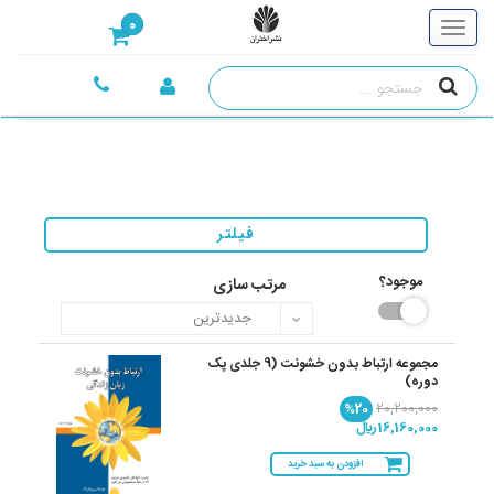
0
فیلتر
موجود؟
مرتب سازی
مجموعه ارتباط بدون خشونت (9 جلدی پک
دوره)
%20
20,200,000
16,160,000 ريال
افزودن به سبد خرید