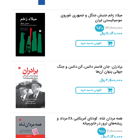
میلاد زخم جنبش جنگل و جمهوری شوروی
سوسیالیستی ایران
%20
13,800,000
11,040,000 ريال
افزودن به سبد خرید
برادران: جان فاستر دالس، آلن دالس و جنگ
جهانی پنهان آن‌ها
6,500,000 ريال
افزودن به سبد خرید
همه مردان شاه: کودتای آمریکایی 28 مرداد و
ریشه‌های ترور در خاورمیانه
%10
6,800,000
6,120,000 ريال