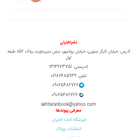
نشراختران
آدرس: خیابان کارگر جنوبی، خیابان روانمهر، نبش منیرجاوید، پلاک 152، طبقه
اول
کدپستی: 1314973751
تلفن: 02166485939
09025482726
09025482726
akhtaranbook@yahoo.com
معرفی پیوندها
فروشگاه کتاب اختران
انتشارات پژواک