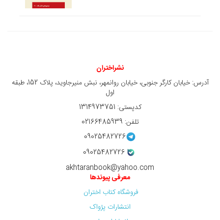
نشراختران
آدرس: خیابان کارگر جنوبی، خیابان روانمهر، نبش منیرجاوید، پلاک 152، طبقه
اول
کدپستی: 1314973751
تلفن: 02166485939
09025482726
09025482726
akhtaranbook@yahoo.com
معرفی پیوندها
فروشگاه کتاب اختران
انتشارات پژواک