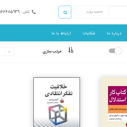
تلفن :
2166485939
همه موارد
درباره ما
شکایات
ارتباط با ما
مرتب سازی
جزئیات
جزئیات