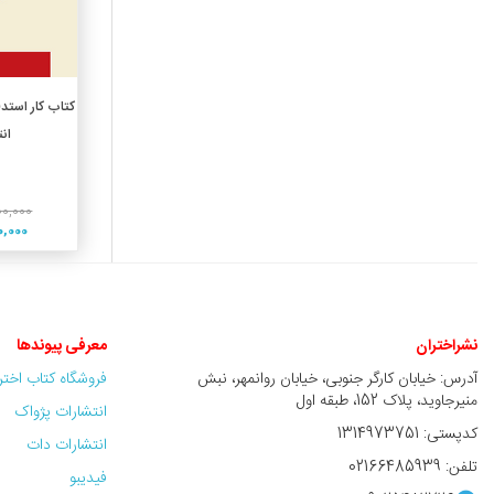
افزو
کتاب کار استدل
ان
00,000
820,000
نشراختران
معرفی پیوندها
آدرس: خیابان کارگر جنوبی، خیابان روانمهر، نبش
فروشگاه کتاب اخت
منیرجاوید، پلاک 152، طبقه اول
انتشارات پژواک
کدپستی: 1314973751
انتشارات دات
تلفن: 02166485939
فیدیبو