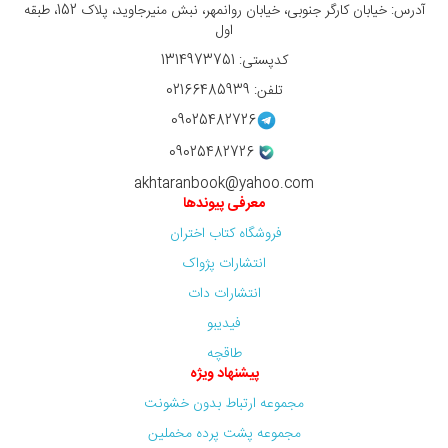
آدرس: خیابان کارگر جنوبی، خیابان روانمهر، نبش منیرجاوید، پلاک 152، طبقه
اول
کدپستی: 1314973751
تلفن: 02166485939
09025482726
09025482726
akhtaranbook@yahoo.com
معرفی پیوندها
فروشگاه کتاب اختران
انتشارات پژواک
انتشارات دات
فیدیبو
طاقچه
پیشنهاد ویژه
مجموعه ارتباط بدون خشونت
مجموعه پشت پرده مخملین