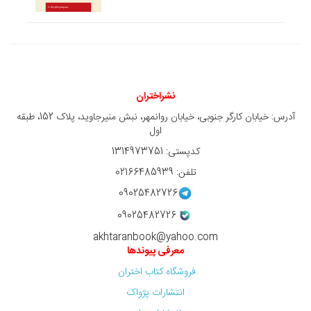
نشراختران
آدرس: خیابان کارگر جنوبی، خیابان روانمهر، نبش منیرجاوید، پلاک 152، طبقه
اول
کدپستی: 1314973751
تلفن: 02166485939
09025482726
09025482726
akhtaranbook@yahoo.com
معرفی پیوندها
فروشگاه کتاب اختران
انتشارات پژواک