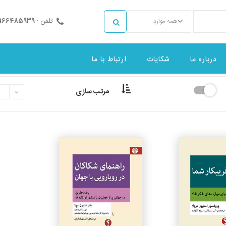
تلفن :
2166485939
همه موارد
درباره ما
شکایات
ارتباط با ما
مرتب سازی
جزئیات
جزئیات