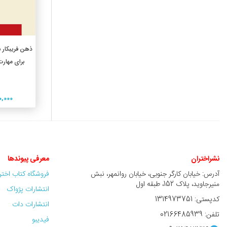
افزو
ذهن فریبکار ش
برای مهارت
600,000
نشراختران
معرفی پیوندها
آدرس: خیابان کارگر جنوبی، خیابان روانمهر، نبش
فروشگاه کتاب اخت
منیرجاوید، پلاک 152، طبقه اول
انتشارات پژواک
کدپستی: 1314973751
انتشارات دات
تلفن: 02166485939
فیدیبو