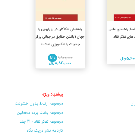
دن به سبد خرید
افزودن به سبد خرید
ما: راهنمای علمی
راهنمای شکاکان در رویارویی با
‌های تفکر نقاد
جهان (یافتن حقایق در جهانی پر از
جعلیات با شک‌ورزی نقادانه
%10
9,800,000
5, ريال
8,820,000 ريال
پیشنهاد ویژه
ران
مجموعه ارتباط بدون خشونت
مجموعه پشت پرده مخملین
مجموعه تفکر نقاد - 21 جلد
کارنامه نشر دریک نگاه