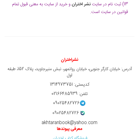
13) ثبت نام در سایت
نشر اختران
و خرید از سایت به معنی قبول تمام
قوانین در سایت است.
نشراختران
آدرس: خیابان کارگر جنوبی، خیابان روانمهر، نبش منیرجاوید، پلاک 152، طبقه
اول
کدپستی: 1314973751
تلفن: 02166485939
09025482726
09025482726
akhtaranbook@yahoo.com
معرفی پیوندها
فروشگاه کتاب اختران