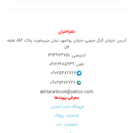
نشراختران
آدرس: خیابان کارگر جنوبی، خیابان روانمهر، نبش منیرجاوید، پلاک 152، طبقه
اول
کدپستی: 1314973751
تلفن: 02166485939
09025482726
09025482726
akhtaranbook@yahoo.com
معرفی پیوندها
فروشگاه کتاب اختران
انتشارات پژواک
انتشارات دات