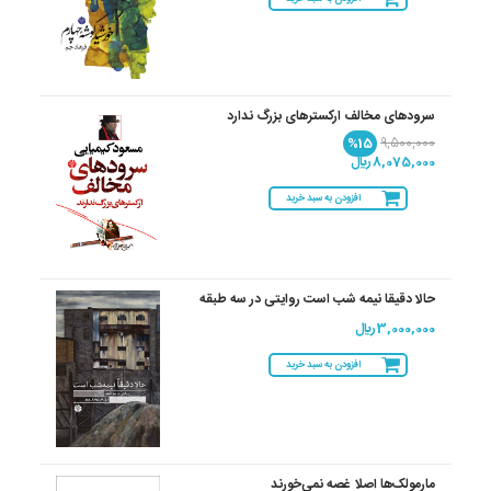
سرودهای مخالف ارکسترهای بزرگ ندارد
%15
9,500,000
8,075,000 ريال
افزودن به سبد خرید
حالا دقیقا نیمه شب است روایتی در سه طبقه
3,000,000 ريال
افزودن به سبد خرید
مارمولک‌ها اصلا غصه نمی‌خورند