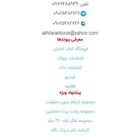
تلفن: 02166485939
09025482726
09025482726
akhtaranbook@yahoo.com
معرفی پیوندها
فروشگاه کتاب اختران
انتشارات پژواک
انتشارات دات
فیدیبو
طاقچه
پیشنهاد ویژه
مجموعه ارتباط بدون خشونت
مجموعه پشت پرده مخملین
مجموعه تفکر نقاد - 21 جلد
کارنامه نشر دریک نگاه