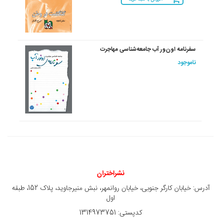
سفرنامه اون‌ور آب جامعه‌شناسی مهاجرت
ناموجود
نشراختران
آدرس: خیابان کارگر جنوبی، خیابان روانمهر، نبش منیرجاوید، پلاک 152، طبقه
اول
کدپستی: 1314973751