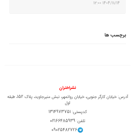
1404/11/14 12:00
برچسب ها
نشراختران
آدرس: خیابان کارگر جنوبی، خیابان روانمهر، نبش منیرجاوید، پلاک 152، طبقه
اول
کدپستی: 1314973751
تلفن: 02166485939
09025482726