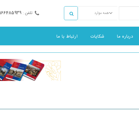
تلفن :
2166485939
همه موارد
درباره ما
شکایات
ارتباط با ما