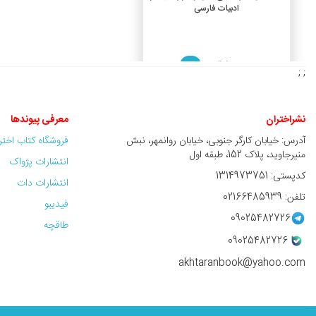
ادبیات فارسی
4,500,000 ريال
%10
; ;
4,050,000 ريال
نشراختران
معرفی پیوندها
آدرس: خیابان کارگر جنوبی، خیابان روانمهر، نبش
فروشگاه کتاب اخت
منیرجاوید، پلاک 152، طبقه اول
انتشارات پژواک
کدپستی: 1314973751
انتشارات دات
تلفن: 02166485939
فیدیبو
09025482726
طاقچه
09025482726
akhtaranbook@yahoo.com