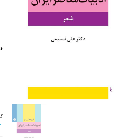
وی
گر
اد