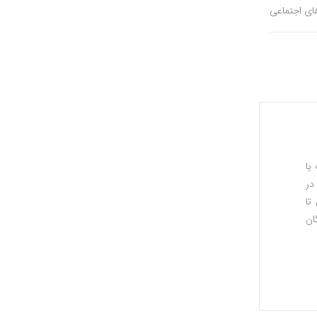
های اجتماعی
یا
در
تا
ان