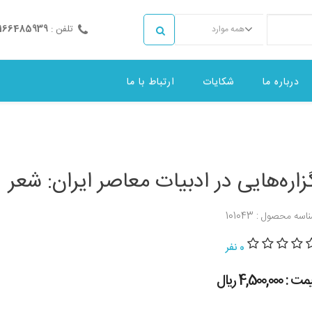
تلفن :
2166485939
همه موارد
درباره ما
شکایات
ارتباط با ما
زاره‌هایی در ادبیات معاصر ایران: شعر
اسه محصول : 101043
0 نفر
 : 4,500,000 ريال