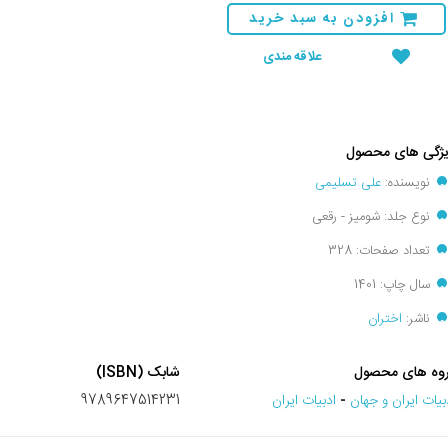
افزودن به سبد خرید
علاقه مندی
ژگی های محصول
نویسنده:
علی تسلیمی
نوع جلد: شومیز - رقعی
تعداد صفحات: 328
سال چاپ: 1401
ناشر:
اختران
وه های محصول
شابک (ISBN)
بيات ايران و جهان
-
ادبیات ایران
9789647514231