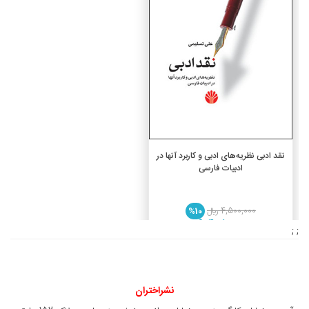
افزودن به سبد خرید
نقد ادبی نظریه‌های ادبی و کاربرد آنها در
ادبیات فارسی
4,500,000 ريال
%10
4,050,000 ريال
; ;
نشراختران