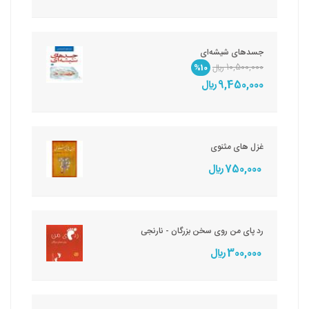
جسدهای شیشه‌ای
10,500,000 ريال
%10
9,450,000 ريال
غزل های مثنوی
750,000 ريال
رد پای من روی سخن بزرگان - نارنجی
300,000 ريال