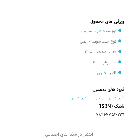
ویژگی های محصول
نویسنده:
علی تسلیمی
نوع جلد: شومیز - رقعی
تعداد صفحات: 328
سال چاپ: 1401
ناشر:
اختران
گروه های محصول
ادبيات ايران و جهان
-
ادبیات ایران
شابک (ISBN)
9789647514231
انتشار در شبکه های اجتماعی