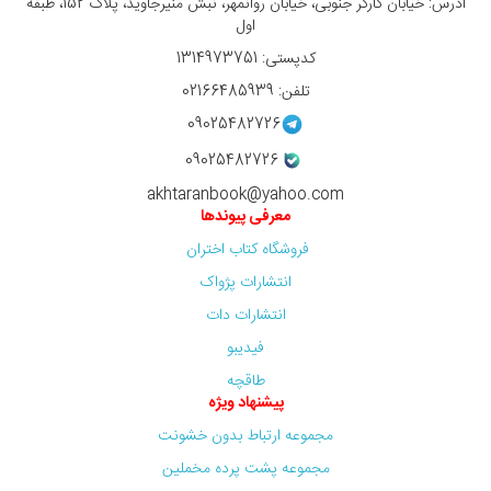
آدرس: خیابان کارگر جنوبی، خیابان روانمهر، نبش منیرجاوید، پلاک 152، طبقه
اول
کدپستی: 1314973751
تلفن: 02166485939
09025482726
09025482726
akhtaranbook@yahoo.com
معرفی پیوندها
فروشگاه کتاب اختران
انتشارات پژواک
انتشارات دات
فیدیبو
طاقچه
پیشنهاد ویژه
مجموعه ارتباط بدون خشونت
مجموعه پشت پرده مخملین