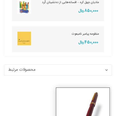
مادیان چهل کره – افسانه‌هایی از ده‌نشینان کُرد
850,000 ريال
منظومه پیامبر نامبعوث
450,000 ريال
محصولات مرتبط
جزئیات