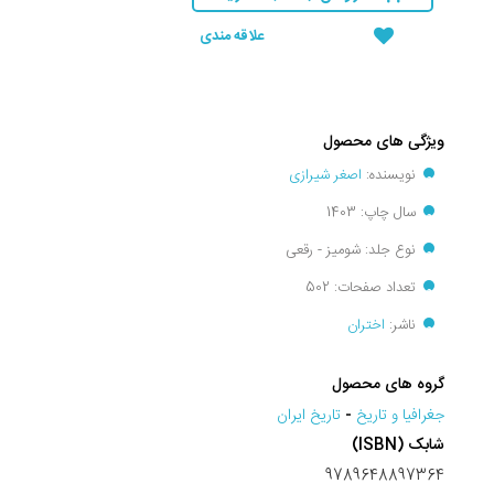
علاقه مندی
ویژگی های محصول
نویسنده:
اصغر شیرازی
سال چاپ: 1403
نوع جلد: شومیز - رقعی
تعداد صفحات: 502
ناشر:
اختران
گروه های محصول
جغرافيا و تاريخ
-
تاریخ ایران
شابک (ISBN)
9789648897364