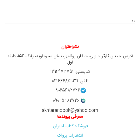
; ;
نشراختران
آدرس: خیابان کارگر جنوبی، خیابان روانمهر، نبش منیرجاوید، پلاک 152، طبقه
اول
کدپستی: 1314973751
تلفن: 02166485939
09025482726
09025482726
akhtaranbook@yahoo.com
معرفی پیوندها
فروشگاه کتاب اختران
انتشارات پژواک