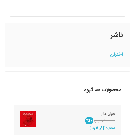
ناشر
اختران
محصولات هم گروه
جوان خام
9,800,000 ريال
%10
8,820,000 ريال