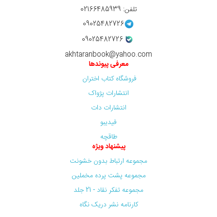
تلفن: 02166485939
09025482726
09025482726
akhtaranbook@yahoo.com
معرفی پیوندها
فروشگاه کتاب اختران
انتشارات پژواک
انتشارات دات
فیدیبو
طاقچه
پیشنهاد ویژه
مجموعه ارتباط بدون خشونت
مجموعه پشت پرده مخملین
مجموعه تفکر نقاد - 21 جلد
کارنامه نشر دریک نگاه