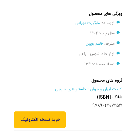
ویژگی های محصول
نویسنده:
مارگریت دوراس
سال چاپ: 1404
مترجم:
قاسم روبین
نوع جلد: شومیز - رقعی
تعداد صفحات: 134
گروه های محصول
ادبيات ايران و جهان
-
داستان‌هاي خارجي
شابک (ISBN)
9789642072521
خرید نسخه الکترونیک