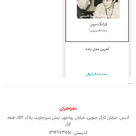
افزودن به سبد خرید
آخرین مدل زنده
1,800,000 ريال
; ;
نشراختران
آدرس: خیابان کارگر جنوبی، خیابان روانمهر، نبش منیرجاوید، پلاک 152، طبقه
اول
کدپستی: 1314973751