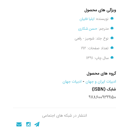
ویژگی های محصول
نویسنده:
ایلیا فابیان
مترجم:
حسن شکاری
نوع جلد: شومیز - رقعی
تعداد صفحات: 192
سال چاپ: 1391
گروه های محصول
ادبيات ايران و جهان
-
ادبيات جهان
شابک (ISBN)
9786009299150
انتشار در شبکه های اجتماعی