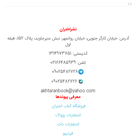
; ;
نشراختران
آدرس: خیابان کارگر جنوبی، خیابان روانمهر، نبش منیرجاوید، پلاک 152، طبقه
اول
کدپستی: 1314973751
تلفن: 02166485939
09025482726
09025482726
akhtaranbook@yahoo.com
معرفی پیوندها
فروشگاه کتاب اختران
انتشارات پژواک
انتشارات دات
فیدیبو