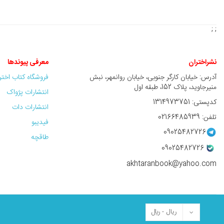
; ;
نشراختران
معرفی پیوندها
آدرس: خیابان کارگر جنوبی، خیابان روانمهر، نبش
فروشگاه کتاب اخت
منیرجاوید، پلاک 152، طبقه اول
انتشارات پژواک
کدپستی: 1314973751
انتشارات دات
تلفن: 02166485939
فیدیبو
09025482726
طاقچه
09025482726
akhtaranbook@yahoo.com