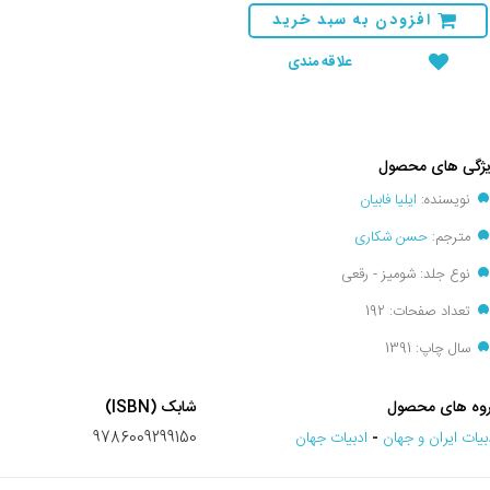
افزودن به سبد خرید
علاقه مندی
ژگی های محصول
نویسنده:
ایلیا فابیان
مترجم:
حسن شکاری
نوع جلد: شومیز - رقعی
تعداد صفحات: 192
سال چاپ: 1391
وه های محصول
شابک (ISBN)
بيات ايران و جهان
-
ادبيات جهان
9786009299150