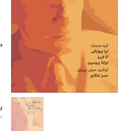
وی
گر
اد