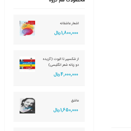
محصولات هم گروه
اشعار عاشقانه
1,800,000 ريال
از شکسپیر تا الیوت (گزیده
دو زبانه شعر انگلیسی)
4,000,000 ريال
عاشق
1,650,000 ريال