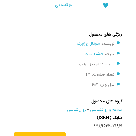
علاقه مندی
ویژگی های محصول
نویسنده:
مارشال روزنبرگ
مترجم:
فرشته سبحانی
نوع جلد: شومیز - رقعی
تعداد صفحات: 143
سال چاپ: 1402
گروه های محصول
فلسفه و روانشناسی
-
روان‌شناسی
شابک (ISBN)
9789642071821