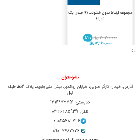
افزودن به سبد خرید
مجموعه ارتباط بدون خشونت (9 جلدی پک
دوره)
20,200,000 ريال
%20
16,160,000 ريال
; ;
نشراختران
آدرس: خیابان کارگر جنوبی، خیابان روانمهر، نبش منیرجاوید، پلاک 152، طبقه
اول
کدپستی: 1314973751
تلفن: 02166485939
09025482726
09025482726