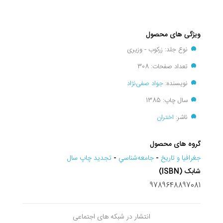
ویژگی های محصول
نوع جلد: زرکوب - وزیری
تعداد صفحات: 308
نویسنده:
جواد صفی‌نژاد
سال چاپ: 1385
ناشر:
اختران
گروه های محصول
جغرافيا و تاريخ
-
جامعه‌شناسي
-
تجديد چاپ سال
شابک (ISBN)
9789648897081
انتشار در شبکه های اجتماعی