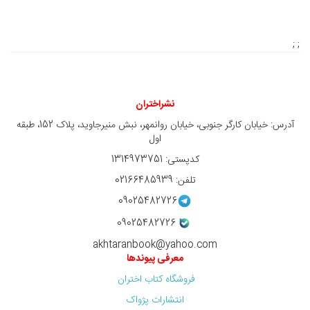
; ;
نشراختران
آدرس: خیابان کارگر جنوبی، خیابان روانمهر، نبش منیرجاوید، پلاک 152، طبقه
اول
کدپستی: 1314973751
تلفن: 02166485939
09025482726
09025482726
akhtaranbook@yahoo.com
معرفی پیوندها
فروشگاه کتاب اختران
انتشارات پژواک