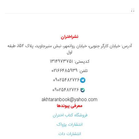
; ;
نشراختران
آدرس: خیابان کارگر جنوبی، خیابان روانمهر، نبش منیرجاوید، پلاک 152، طبقه
اول
کدپستی: 1314973751
تلفن: 02166485939
09025482726
09025482726
akhtaranbook@yahoo.com
معرفی پیوندها
فروشگاه کتاب اختران
انتشارات پژواک
انتشارات دات