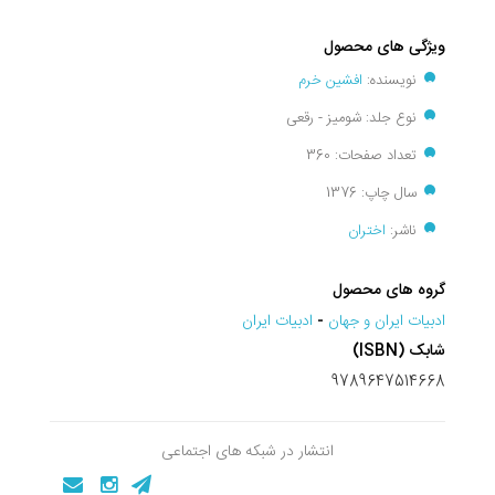
ویژگی های محصول
نویسنده:
افشین خرم
نوع جلد: شومیز - رقعی
تعداد صفحات: 360
سال چاپ: 1376
ناشر:
اختران
گروه های محصول
ادبيات ايران و جهان
-
ادبیات ایران
شابک (ISBN)
9789647514668
انتشار در شبکه های اجتماعی