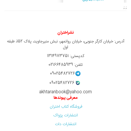
; ;
نشراختران
آدرس: خیابان کارگر جنوبی، خیابان روانمهر، نبش منیرجاوید، پلاک 152، طبقه
اول
کدپستی: 1314973751
تلفن: 02166485939
09025482726
09025482726
akhtaranbook@yahoo.com
معرفی پیوندها
فروشگاه کتاب اختران
انتشارات پژواک
انتشارات دات