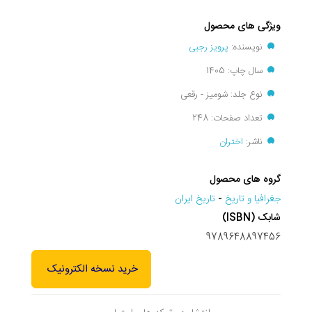
ویژگی های محصول
نویسنده:
پرویز رجبی
سال چاپ: 1405
نوع جلد: شومیز - رقعی
تعداد صفحات: 248
ناشر:
اختران
گروه های محصول
جغرافيا و تاريخ
-
تاریخ ایران
شابک (ISBN)
9789648897456
خرید نسخه الکترونیک