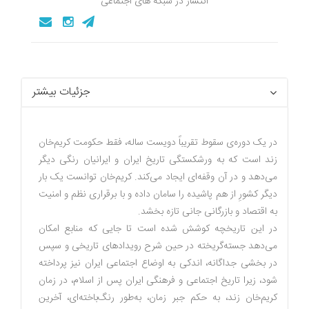
انتشار در شبکه های اجتماعی
جزئیات بیشتر
در یک دوره‌ى سقوط تقریباً دویست ساله، فقط حکومت کریم‌خان
زند است که به ورشکستگى تاریخ ایران و ایرانیان رنگى دیگر
مى‌دهد و در آن وقفه‌اى ایجاد مى‌کند. کریم‌خان توانست یک بار
دیگر کشورِ از هم پاشیده را سامان داده و با برقرارى نظم و امنیت
به اقتصاد و بازرگانى جانى تازه بخشد.
در این تاریخچه کوشش شده است تا جایى که منابع امکان
مى‌دهد جسته‌گریخته در حین شرح رویدادهاى تاریخى و سپس
در بخشى جداگانه، اندکى به اوضاع اجتماعى ایران نیز پرداخته
شود، زیرا تاریخ اجتماعى و فرهنگى ایران پس از اسلام، در زمان
کریم‌خان زند، به حکم جبر زمان، به‌طور رنگ‌باخته‌اى، آخرین