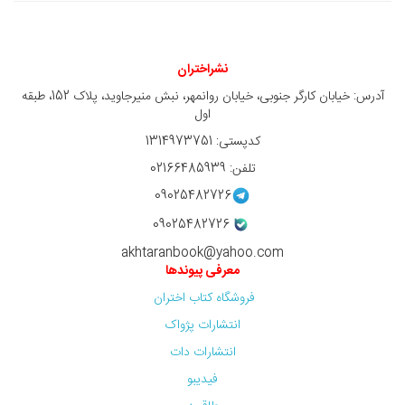
نشراختران
آدرس: خیابان کارگر جنوبی، خیابان روانمهر، نبش منیرجاوید، پلاک 152، طبقه
اول
کدپستی: 1314973751
تلفن: 02166485939
09025482726
09025482726
akhtaranbook@yahoo.com
معرفی پیوندها
فروشگاه کتاب اختران
انتشارات پژواک
انتشارات دات
فیدیبو