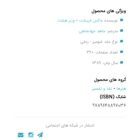
ویژگی های محصول
نویسنده:
ماکس فریشت
-
ورنر هشت
مترجم:
جاهد جهانشاهی
نوع جلد: شومیز - رحلی
تعداد صفحات: 320
سال چاپ: 1389
گروه های محصول
هنرها
-
نقد و تفسير
شابک (ISBN)
9789648897036
انتشار در شبکه های اجتماعی