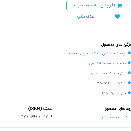
افزودن به سبد خرید
علاقه مندی
ژگی های محصول
نویسنده:
ماکس فریشت
-
ورنر هشت
مترجم:
جاهد جهانشاهی
نوع جلد: شومیز - رحلی
تعداد صفحات: 320
سال چاپ: 1389
وه های محصول
شابک (ISBN)
رها
-
نقد و تفسير
9789648897036