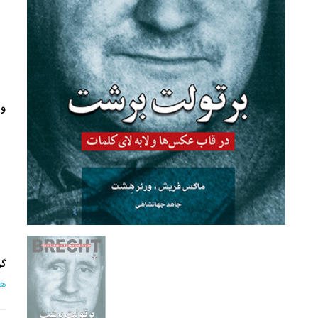
وی
گر
هن