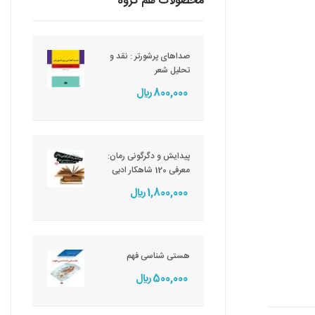
محصولات هم گروه
صداهای پرشورتر : نقد و
تحلیل شعر
800,000 ريال
پیدایش و دگرگونی رمان:
معرفی 120 شاهکار ادبی
1,800,000 ريال
هستی شناسی فهم
500,000 ريال