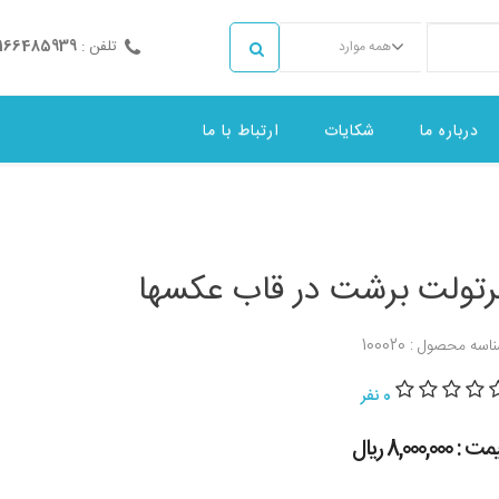
تلفن :
2166485939
همه موارد
درباره ما
شکایات
ارتباط با ما
رتولت برشت در قاب عکسها
اسه محصول : 100020
0 نفر
 : 8,000,000 ريال