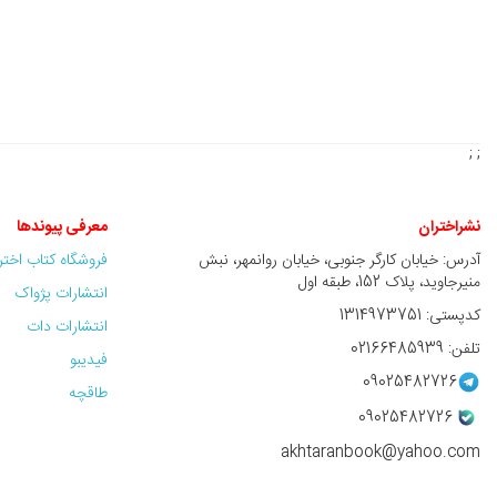
; ;
نشراختران
معرفی پیوندها
آدرس: خیابان کارگر جنوبی، خیابان روانمهر، نبش
فروشگاه کتاب اخت
منیرجاوید، پلاک 152، طبقه اول
انتشارات پژواک
کدپستی: 1314973751
انتشارات دات
تلفن: 02166485939
فیدیبو
09025482726
طاقچه
09025482726
akhtaranbook@yahoo.com