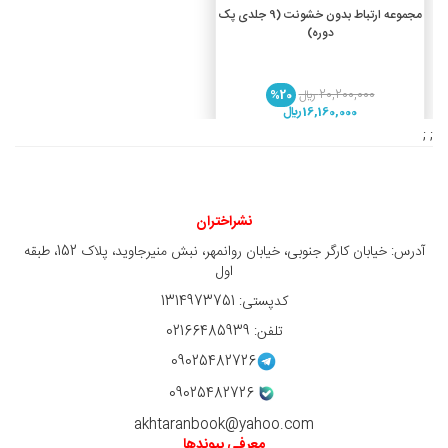
افزودن به سبد خرید
مجموعه ارتباط بدون خشونت (9 جلدی پک
دوره)
20,200,000 ريال
%20
16,160,000 ريال
; ;
نشراختران
آدرس: خیابان کارگر جنوبی، خیابان روانمهر، نبش منیرجاوید، پلاک 152، طبقه
اول
کدپستی: 1314973751
تلفن: 02166485939
09025482726
09025482726
akhtaranbook@yahoo.com
معرفی پیوندها