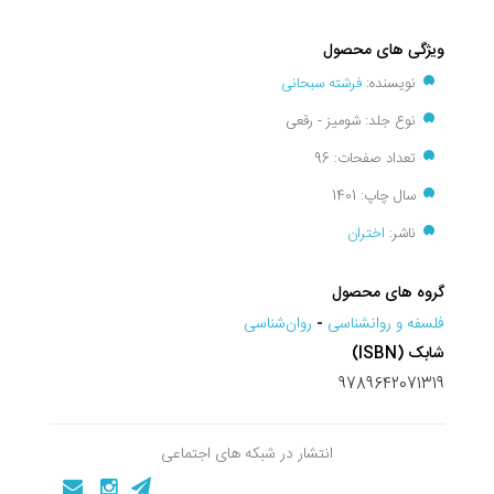
ویژگی های محصول
نویسنده:
فرشته سبحانی
نوع جلد: شومیز - رقعی
تعداد صفحات: 96
سال چاپ: 1401
ناشر:
اختران
گروه های محصول
فلسفه و روانشناسی
-
روان‌شناسی
شابک (ISBN)
9789642071319
انتشار در شبکه های اجتماعی