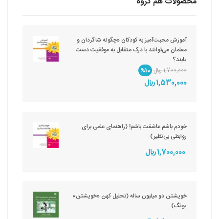
محصولات هم گروه
آموزش محبت‌آمیز به کودکان «چگونه شاگردان و
معلمان می‌توانند با درک متقابل به موفقیت دست
یابند؟
1,700,000 ريال
%10
1,530,000 ريال
خودم باشم عاشقت باشم! (راهنمای علمی برای
روابطی بی‌نظیر)
1,700,000 ريال
خویشتن دو میلیون ساله (تحلیل کهن «خویشتن»
یونگ)