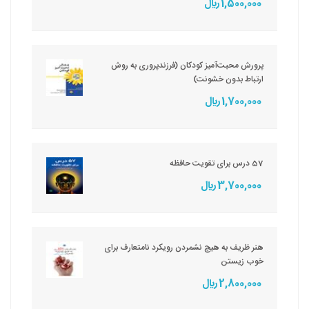
1,500,000 ريال
پرورش محبت‌آمیز کودکان (فرزندپروری به روش
ارتباط بدون خشونت)
1,700,000 ريال
57 درس برای تقویت حافظه
3,700,000 ريال
هنر ظریف به هیچ نشمردن رویکرد نامتعارف برای
خوب زیستن
2,800,000 ريال