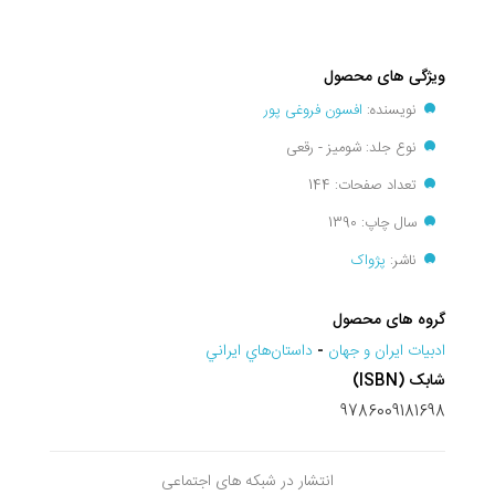
ویژگی های محصول
نویسنده:
افسون فروغی پور
نوع جلد: شومیز - رقعی
تعداد صفحات: 144
سال چاپ: 1390
ناشر:
پژواک
گروه های محصول
ادبيات ايران و جهان
-
داستان‌هاي ايراني
شابک (ISBN)
9786009181698
انتشار در شبکه های اجتماعی