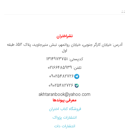
; ;
نشراختران
آدرس: خیابان کارگر جنوبی، خیابان روانمهر، نبش منیرجاوید، پلاک 152، طبقه
اول
کدپستی: 1314973751
تلفن: 02166485939
09025482726
09025482726
akhtaranbook@yahoo.com
معرفی پیوندها
فروشگاه کتاب اختران
انتشارات پژواک
انتشارات دات