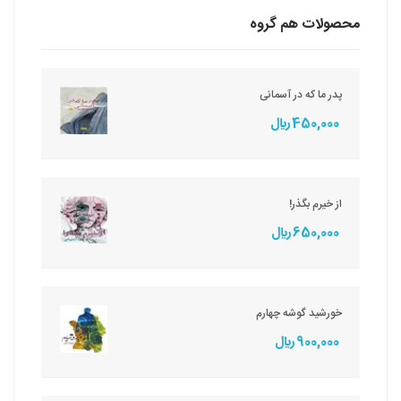
محصولات هم گروه
پدر ما که در آسمانی
450,000 ريال
از خیرم بگذر!
650,000 ريال
خورشید گوشه چهارم
900,000 ريال