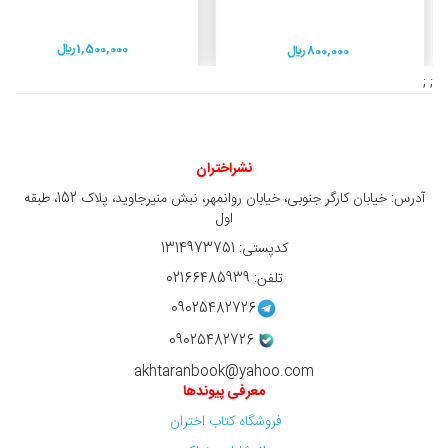
1,500,000 ريال
800,000 ريال
; ;
نشراختران
آدرس: خیابان کارگر جنوبی، خیابان روانمهر، نبش منیرجاوید، پلاک 152، طبقه
اول
کدپستی: 1314973751
تلفن: 02166485939
09025482726
09025482726
akhtaranbook@yahoo.com
معرفی پیوندها
فروشگاه کتاب اختران