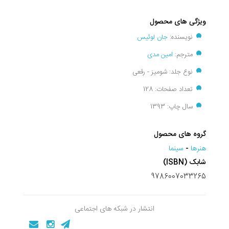
ویژگی های محصول
نویسنده:
جان لوئیس
مترجم:
امین مدی
نوع جلد: شومیز - رقعی
تعداد صفحات: 128
سال چاپ: 1393
گروه های محصول
هنرها
-
سينما
شابک (ISBN)
9786007033265
انتشار در شبکه های اجتماعی