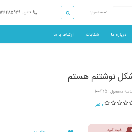
تلفن :
2166485939
همه موارد
درباره ما
شکایات
ارتباط با ما
کل نوشتنم هستم
اسه محصول : 100425
0 نفر
خبرم کنید