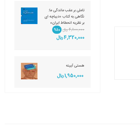
تاملی بر عقب ماندگی ما:
نگاهی به کتاب «دیباچه ای
بر نظریه انحطاط ایران»
4,800,000 ريال
%10
4,320,000 ريال
هستی آیینه
1,950,000 ريال