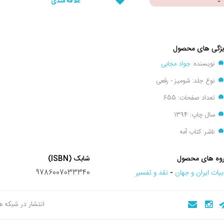
علاقه مندی
ژگی های محصول
نویسنده:
جواد مجابی
نوع جلد: شومیز - رقعی
تعداد صفحات: 655
سال چاپ: 1394
ناشر: کتاب آمه
وه های محصول
شابک (ISBN)
بيات ايران و جهان
-
نقد و تفسير
9786007033340
انتشار در شبکه 