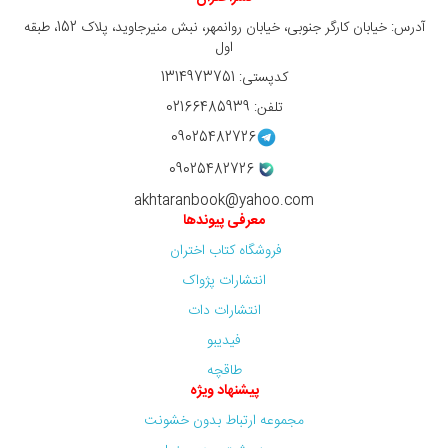
آدرس: خیابان کارگر جنوبی، خیابان روانمهر، نبش منیرجاوید، پلاک 152، طبقه
اول
کدپستی: 1314973751
تلفن: 02166485939
09025482726
09025482726
akhtaranbook@yahoo.com
معرفی پیوندها
فروشگاه کتاب اختران
انتشارات پژواک
انتشارات دات
فیدیبو
طاقچه
پیشنهاد ویژه
مجموعه ارتباط بدون خشونت