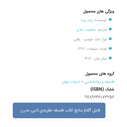
ویژگی های محصول
نویسنده:
پیتر زیما
مترجم:
مشعیت علای
نوع جلد: شومیز - رقعی
تعداد صفحات: 397
سال چاپ: 1402
گروه های محصول
فلسفه و روانشناسی
-
ادبيات جهان
شابک (ISBN)
9789642073252
فایل pdf منابع کتاب فلسفه نظریه‌ی ادبی مدرن