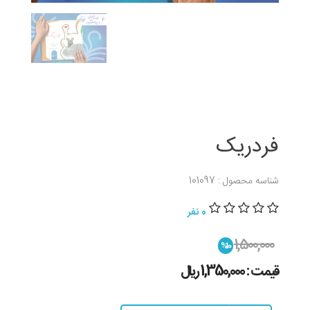
فردریک
شناسه محصول : 101097
0 نفر
1,500,000
%10
قیمت : 1,350,000 ريال