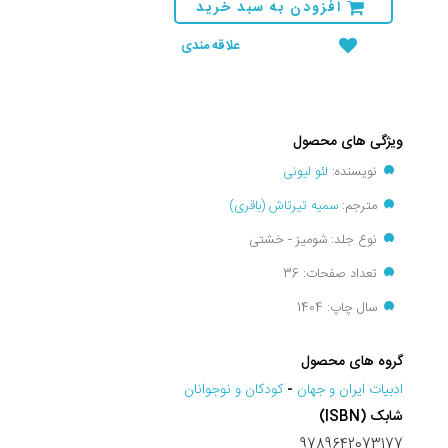
افزودن به سبد خرید
علاقه مندی
ویژگی های محصول
نویسنده:
لئو لیونی
مترجم:
سمیه تیرتاش (باقری)
نوع جلد: شومیز - خشتی
تعداد صفحات: 36
سال چاپ: 1404
گروه های محصول
ادبيات ايران و جهان
-
کودکان و نوجوانان
شابک (ISBN)
9789642073177