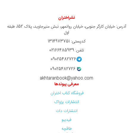
نشراختران
آدرس: خیابان کارگر جنوبی، خیابان روانمهر، نبش منیرجاوید، پلاک 152، طبقه
اول
کدپستی: 1314973751
تلفن: 02166485939
09025482726
09025482726
akhtaranbook@yahoo.com
معرفی پیوندها
فروشگاه کتاب اختران
انتشارات پژواک
انتشارات دات
فیدیبو
طاقچه