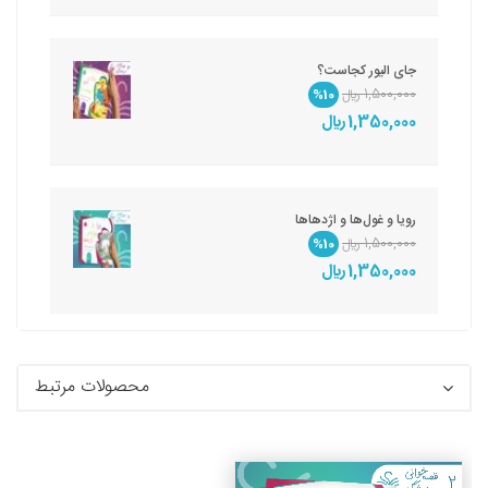
جای الیور کجاست؟
1,500,000 ريال
%10
1,350,000 ريال
رویا و غول‌ها و اژدهاها
1,500,000 ريال
%10
1,350,000 ريال
محصولات مرتبط