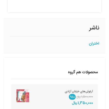
ناشر
اختران
محصولات هم گروه
آرابولی‌های خیابان آزادی
1,500,000 ريال
%10
1,350,000 ريال