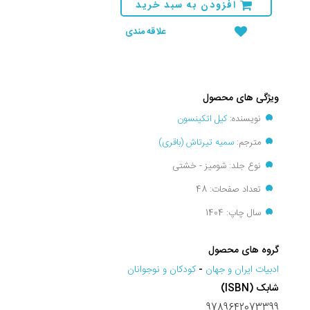
افزودن به سبد خرید
علاقه مندی
ویژگی های محصول
نویسنده:
کیل اتکینسون
مترجم:
سمیه تیرتاش (باقری)
نوع جلد: شومیز - خشتی
تعداد صفحات: 48
سال چاپ: 1404
گروه های محصول
ادبيات ايران و جهان
-
کودکان و نوجوانان
شابک (ISBN)
9789642073399