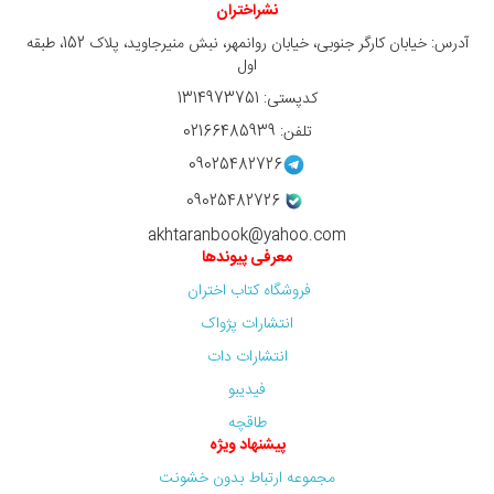
نشراختران
آدرس: خیابان کارگر جنوبی، خیابان روانمهر، نبش منیرجاوید، پلاک 152، طبقه
اول
کدپستی: 1314973751
تلفن: 02166485939
09025482726
09025482726
akhtaranbook@yahoo.com
معرفی پیوندها
فروشگاه کتاب اختران
انتشارات پژواک
انتشارات دات
فیدیبو
طاقچه
پیشنهاد ویژه
مجموعه ارتباط بدون خشونت