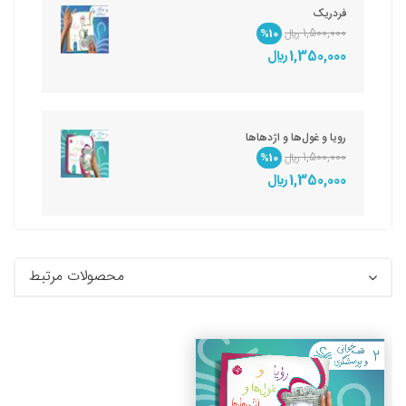
فردریک
1,500,000 ريال
%10
1,350,000 ريال
رویا و غول‌ها و اژدهاها
1,500,000 ريال
%10
1,350,000 ريال
محصولات مرتبط
جزئیات