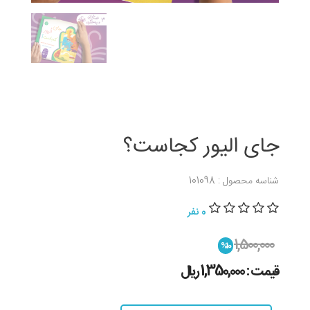
جای الیور کجاست؟
شناسه محصول : 101098
0 نفر
1,500,000
%10
قیمت : 1,350,000 ريال