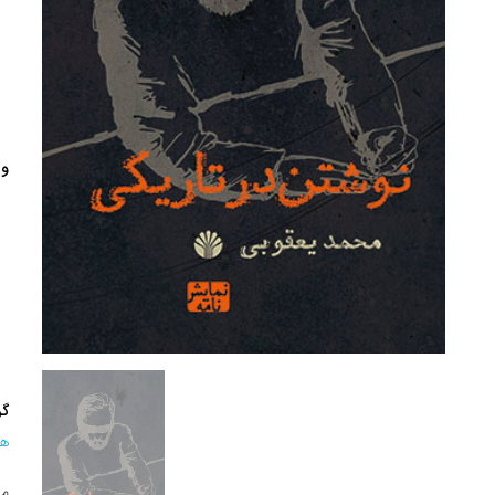
وی
گر
هن
مح