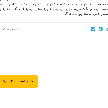
مد:شعر برام بخون نیما:بخونم؟ محمد:بخون نیما:الان بخونم؟ محمد:الان نیما:طو
مد:تا بخوای وقت داریم،بخون. نیما:یه وقتی،یه ماهی بود به اسم فاش که یه 
یدی داش. محمد:چی داشت آقا؟
انتشار در شبکه 
خرید نسخه الکترونیک