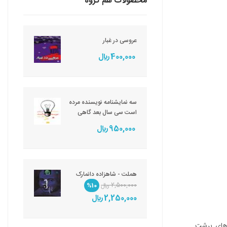
محصولات هم گروه
عروسی در غبار
400,000 ريال
سه نمایشنامه نویسنده مرده
است سی سال بعد گاهی
950,000 ريال
هملت - شاهزاده دانمارک
2,500,000 ريال
%10
2,250,000 ريال
های برشت.