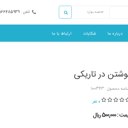
تلفن :
2166485939
همه موارد
درباره ما
شکایات
ارتباط با ما
وشتن در تاریکی
اسه محصول : 100343
0 نفر
 : 500,000 ريال