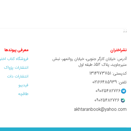
; ;
نشراختران
معرفی پیوندها
آدرس: خیابان کارگر جنوبی، خیابان روانمهر، نبش
فروشگاه کتاب اخت
منیرجاوید، پلاک 152، طبقه اول
انتشارات پژواک
کدپستی: 1314973751
انتشارات دات
تلفن: 02166485939
فیدیبو
09025482726
طاقچه
09025482726
akhtaranbook@yahoo.com