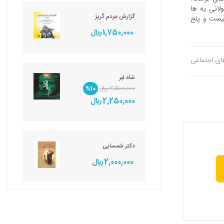
لانی یه ها
گزارش مردم گریز
بیست و پنج
1,750,000 ريال
های اجتماعی
شاه لیر
2,500,000 ريال
%10
2,250,000 ريال
دکتر شمسایی
2,000,000 ريال