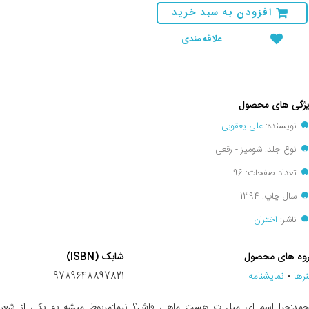
افزودن به سبد خرید
علاقه مندی
ژگی های محصول
نویسنده:
علی یعقوبی
نوع جلد: شومیز - رقعی
تعداد صفحات: 96
سال چاپ: 1394
ناشر:
اختران
وه های محصول
شابک (ISBN)
رها
-
نمايشنامه
9789648897821
مد:چرا اسم ای میل ت هست ماهی فاش؟ نیما:مربوط میشه به یکی از شعر