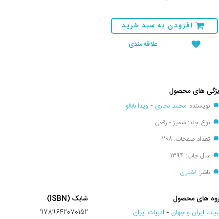
افزودن به سبد خرید
علاقه مندی
ژگی های محصول
نویسنده:
محمد نجاری
-
ویدا بابالو
نوع جلد: شمیز - رقعی
تعداد صفحات: 208
سال چاپ: 1394
ناشر:
اختران
وه های محصول
شابک (ISBN)
بيات ايران و جهان
-
ادبیات ایران
9789642070152