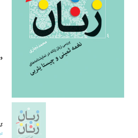
وی
گر
اد