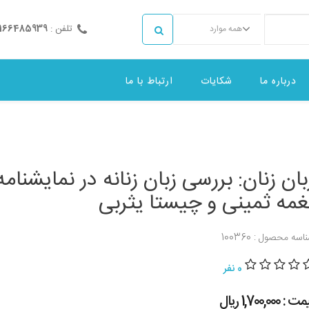
تلفن :
2166485939
همه موارد
درباره ما
شکایات
ارتباط با ما
بان زنان: بررسی زبان زنانه در نمایشنامه
غمه ثمینی و چیستا یثربی
اسه محصول : 100360
0 نفر
 : 1,700,000 ريال