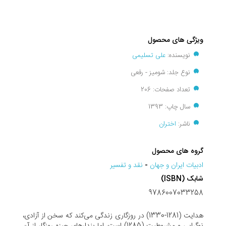
ویژگی های محصول
نویسنده:
علی تسلیمی
نوع جلد: شومیز - رقعی
تعداد صفحات: 206
سال چاپ: 1393
ناشر:
اختران
گروه های محصول
ادبيات ايران و جهان
-
نقد و تفسير
شابک (ISBN)
9786007033258
هدایت (1281-1330) در روزگاری زندگی می‌کند که سخن از آزادی،
نوگرایی و مشروطیت (1285) است، اما پندارهای چیزه روزگار از آن