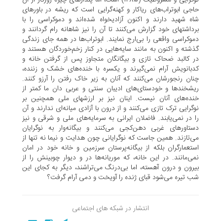
حاجی ابوتراب‌های ریاکار و کهنه‌گرایی است که ریشه در باورهای
شاه شهید دارند و اکنون آزادیخواه شده‌اند و دموکراسی را با
برداشتهای خود گزارش می‌کنند تا آن را نیز شاهانه رام گردانند و
دموکراسی واقعی را بی‌ارج نمایند. ابوتراب‌ها در همه جای زندگی
گذشته و اکنون به مانند سایه‌هایی در کنار زخم‌خوردگان هستند و
در کالبد ضحاک تازی و بیگانگان متجاوز پس از گرفتن خانه و
کدبانویش آرام نمی‌گیرند و یکسره با خنده‌های خشک و زننده،
چنان رنجورشان می‌کنند که آنان به زیر خاک رفتن را آرزو کنند.
ریشخندها و خودستای‌های ادیبان سنتی و عربی دان ما کمتر از
خنده‌های آنان نیست. اینان نیز بر ارزشهای ملی همچنین بر
نوگرایی ترک تازی می‌کنند و از درون با آزادی میانه‌ای ندارند و آن
را در نمی‌یابند. فاضلان ایرانی به سرمایه‌های ملی و شرقی و نیز
دستاورهای غربی دهن‌کجی می‌کنند و بیگانه‌وار به نوگرایان
می‌تازند. همین جاست که نوگرایانی چون هدایت و نیما نه تنها از
استعمارگران بلکه از بیگانه‌پرستان سرزمین و خانه خود در امان
نمی‌مانند. در این خانه، که موریانه‌ها در و دیوار چوبینش را از
بیرون و درون آهسته، اما بی‌درنگ می‌تراشند، دیگر به کجای این
شب تیره می‌شود قبای ژنده را آویخت و دمی آرام گرفت؟
انتشار در شبکه های اجتماعی