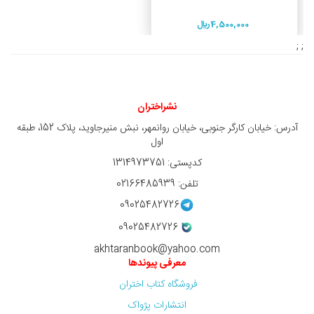
4,500,000 ريال
; ;
نشراختران
آدرس: خیابان کارگر جنوبی، خیابان روانمهر، نبش منیرجاوید، پلاک 152، طبقه
اول
کدپستی: 1314973751
تلفن: 02166485939
09025482726
09025482726
akhtaranbook@yahoo.com
معرفی پیوندها
فروشگاه کتاب اختران
انتشارات پژواک