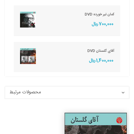
کمان تیر خورده DVD
700,000 ريال
آقای گلستان DVD
1,400,000 ريال
محصولات مرتبط
جزئیات