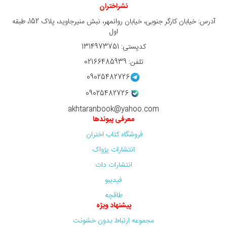
نشراختران
آدرس: خیابان کارگر جنوبی، خیابان روانمهر، نبش منیرجاوید، پلاک 152، طبقه
اول
کدپستی: 1314973751
تلفن: 02166485939
09025482726
09025482726
akhtaranbook@yahoo.com
معرفی پیوندها
فروشگاه کتاب اختران
انتشارات پژواک
انتشارات دات
فیدیبو
طاقچه
پیشنهاد ویژه
مجموعه ارتباط بدون خشونت