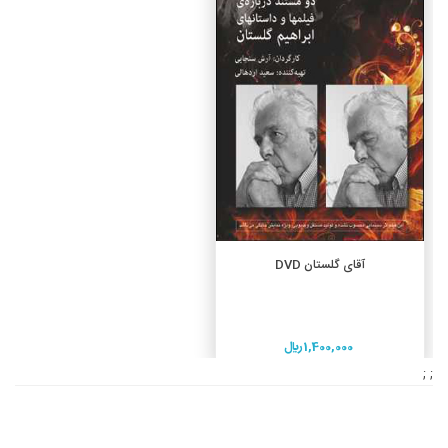
افزودن به سبد خرید
آقای گلستان DVD
1,400,000 ريال
; ;