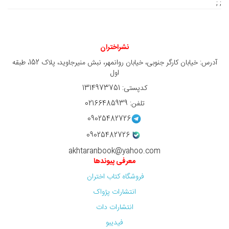
; ;
نشراختران
آدرس: خیابان کارگر جنوبی، خیابان روانمهر، نبش منیرجاوید، پلاک 152، طبقه
اول
کدپستی: 1314973751
تلفن: 02166485939
09025482726
09025482726
akhtaranbook@yahoo.com
معرفی پیوندها
فروشگاه کتاب اختران
انتشارات پژواک
انتشارات دات
فیدیبو