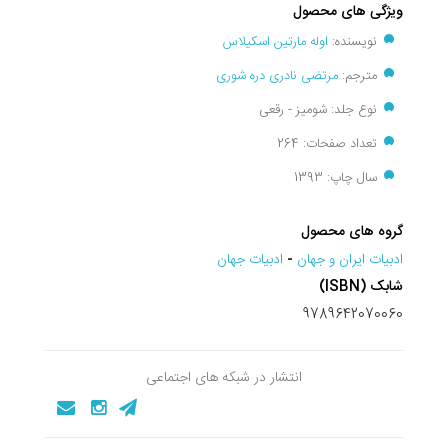
ویژگی های محصول
نویسنده:
اوله مارتین اسکیلاس
مترجم:
مرتضی نادری دره شوری
نوع جلد: شومیز - رقعی
تعداد صفحات: 264
سال چاپ: 1393
گروه های محصول
ادبيات ايران و جهان
-
ادبيات جهان
شابک (ISBN)
9789642070060
انتشار در شبکه های اجتماعی