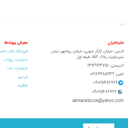
; ;
نشراختران
معرفی پیوندها
آدرس: خیابان کارگر جنوبی، خیابان روانمهر، نبش
فروشگاه کتاب اخت
منیرجاوید، پلاک 152، طبقه اول
انتشارات پژواک
کدپستی: 1314973751
انتشارات دات
تلفن: 02166485939
فیدیبو
09025482726
طاقچه
09025482726
akhtaranbook@yahoo.com