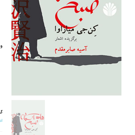
وی
گر
اد