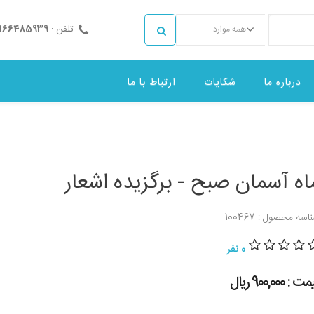
تلفن :
2166485939
همه موارد
درباره ما
شکایات
ارتباط با ما
اه آسمان صبح - برگزیده اشعار
اسه محصول : 100467
0 نفر
 : 900,000 ريال