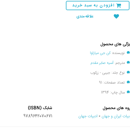
افزودن به سبد خرید
علاقه مندی
ژگی های محصول
نویسنده:
کن جی میازاوا
مترجم:
آسیه صابر مقدم
نوع جلد: جیبی - زرکوب
تعداد صفحات: 91
سال چاپ: 1394
وه های محصول
شابک (ISBN)
بيات ايران و جهان
-
ادبيات جهان
9789642070671