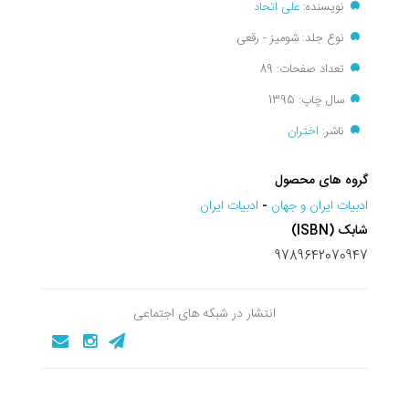
نویسنده:
علی اتحاد
نوع جلد: شومیز - رقعی
تعداد صفحات: 89
سال چاپ: 1395
ناشر:
اختران
گروه های محصول
ادبيات ايران و جهان
-
ادبیات ایران
شابک (ISBN)
9789642070947
انتشار در شبکه های اجتماعی