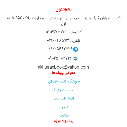
نشراختران
آدرس: خیابان کارگر جنوبی، خیابان روانمهر، نبش منیرجاوید، پلاک 152، طبقه
اول
کدپستی: 1314973751
تلفن: 02166485939
09025482726
09025482726
akhtaranbook@yahoo.com
معرفی پیوندها
فروشگاه کتاب اختران
انتشارات پژواک
انتشارات دات
فیدیبو
طاقچه
پیشنهاد ویژه