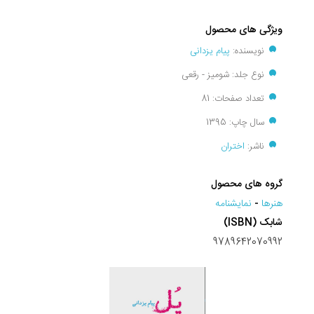
ویژگی های محصول
نویسنده:
پیام یزدانی
نوع جلد: شومیز - رقعی
تعداد صفحات: 81
سال چاپ: 1395
ناشر:
اختران
گروه های محصول
هنرها
-
نمايشنامه
شابک (ISBN)
9789642070992