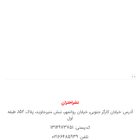
; ;
نشراختران
آدرس: خیابان کارگر جنوبی، خیابان روانمهر، نبش منیرجاوید، پلاک 152، طبقه
اول
کدپستی: 1314973751
تلفن: 02166485939