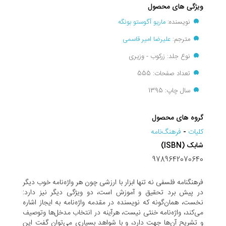
ویژگی های محصول
نویسنده:
ماریو آگوستو بونگه
مترجم:
علیرضا امیر قاسمی
نوع جلد: زرکوب - وزیری
تعداد صفحات: 555
سال چاپ: 1395
گروه های محصول
کليات
-
فرهنگ‌نامه
شابک (ISBN)
9789642070640
فرهنگنامه فلسفی نه تنها ابزار با ارزشی چون هر واژه‌نامه خوب دیگر
در پیش برد تحقیق و آموزش است، دو ویژگی دیگر نیز دارد:
نخست، همان‌گونه که نویسنده در مقدمه واژه‌نامه به ایجاز اشاره
می‌کند، واژه‌نامه خنثی نیست، هرآینه در انتخاب مدخل‌ها وتوصیف
و تشریح آن‌ها جهت دارد، و با شواهد بسیاری می‌توان گفت این