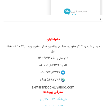
6,000,000 ريال
%10
5,400,000 ريال
; ;
نشراختران
آدرس: خیابان کارگر جنوبی، خیابان روانمهر، نبش منیرجاوید، پلاک 152، طبقه
اول
کدپستی: 1314973751
تلفن: 02166485939
09025482726
09025482726
akhtaranbook@yahoo.com
معرفی پیوندها
فروشگاه کتاب اختران