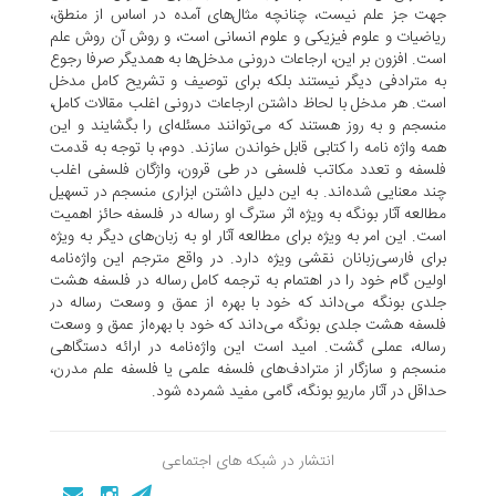
جهت جز علم نیست، چنانچه مثال‌های آمده در اساس از منطق،
ریاضیات و علوم فیزیکی و علوم انسانی است، و روش آن روش علم
است. افزون بر این، ارجاعات درونی مدخل‌ها به همدیگر صرفا رجوع
به مترادفی دیگر نیستند بلکه برای توصیف و تشریح کامل مدخل
است. هر مدخل با لحاظ داشتن ارجاعات درونی اغلب مقالات کامل،
منسجم و به روز هستند که می‌توانند مسئله‌ای را بگشایند و این
همه واژه نامه را کتابی قابل خواندن سازند. دوم، با توجه به قدمت
فلسفه و تعدد مکاتب فلسفی در طی قرون، واژگان فلسفی اغلب
چند معنایی شده‌اند. به این دلیل داشتن ابزاری منسجم در تسهیل
مطالعه آثار بونگه به ویژه اثر سترگ او رساله در فلسفه حائز اهمیت
است. این امر به ویژه برای مطالعه آثار او به زبان‌های دیگر به ویژه
برای فارسی‌زبانان نقشی ویژه دارد. در واقع مترجم این واژه‌نامه
اولین گام خود را در اهتمام به ترجمه کامل رساله در فلسفه هشت
جلدی بونگه می‌داند که خود با بهره از عمق و وسعت رساله در
فلسفه هشت جلدی بونگه می‌داند که خود با بهره‌از عمق و وسعت
رساله، عملی گشت. امید است این واژه‌نامه در ارائه دستگاهی
منسجم و سازگار از مترادف‌های فلسفه علمی یا فلسفه علم مدرن،
حداقل در آثار ماریو بونگه، گامی مفید شمرده شود.
انتشار در شبکه های اجتماعی