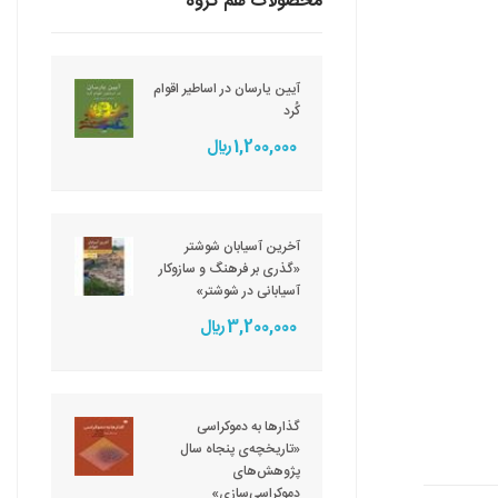
محصولات هم گروه
آیین یارسان در اساطیر اقوام
کُرد
1,200,000 ريال
آخرین آسیابان شوشتر
«گذری بر فرهنگ و سازوکار
آسیابانی در شوشتر»
3,200,000 ريال
گذارها به دموکراسی
«تاریخچه‌ی پنجاه سال
پژوهش‌های
دموکراسی‌سازی»