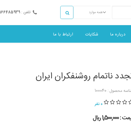
تلفن :
2166485939
همه موارد
درباره ما
شکایات
ارتباط با ما
جدد ناتمام روشنفکران ایران
اسه محصول : 100040
0 نفر
 : 1,500,000 ريال