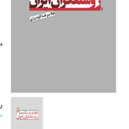
وی
گر
جغ