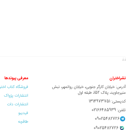
; ;
نشراختران
معرفی پیوندها
آدرس: خیابان کارگر جنوبی، خیابان روانمهر، نبش
فروشگاه کتاب اخت
منیرجاوید، پلاک 152، طبقه اول
انتشارات پژواک
کدپستی: 1314973751
انتشارات دات
تلفن: 02166485939
فیدیبو
09025482726
طاقچه
09025482726