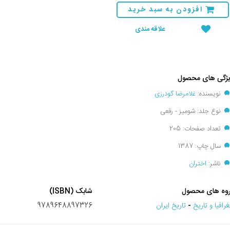
افزودن به سبد خرید
علاقه مندی
ژگی های محصول
نویسنده:
غلامرضا گودرزی
نوع جلد: شومیز - رقعی
تعداد صفحات: 205
سال چاپ: 1387
ناشر:
اختران
وه های محصول
شابک (ISBN)
رافيا و تاريخ
-
تاریخ ایران
9789648897326