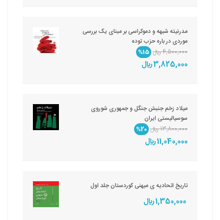
مدرنیته شبهه و دموکراسی بر مبنای یک بررسی
موردی در باره حزب توده
4,500,000 ريال
%15
3,825,000 ريال
میلاد زخم جنبش جنگل و جمهوری شوروی
سوسیالیستی ایران
13,800,000 ريال
%20
11,040,000 ريال
تاریخ اتحادیه ی میهنی کوردستان جلد اول
1,350,000 ريال