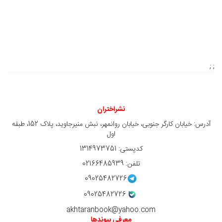
; ;
نشراختران
آدرس: خیابان کارگر جنوبی، خیابان روانمهر، نبش منیرجاوید، پلاک 152، طبقه
اول
کدپستی: 1314973751
تلفن: 02166485939
09025482726
09025482726
akhtaranbook@yahoo.com
معرفی پیوندها