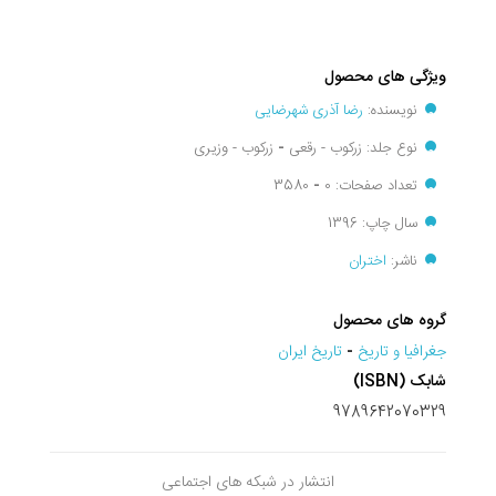
ویژگی های محصول
نویسنده:
رضا آذری شهرضایی
نوع جلد: زرکوب - رقعی
-
زرکوب - وزیری
تعداد صفحات: 0
-
3580
سال چاپ: 1396
ناشر:
اختران
گروه های محصول
جغرافيا و تاريخ
-
تاریخ ایران
شابک (ISBN)
9789642070329
انتشار در شبکه های اجتماعی