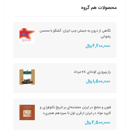
محصولات هم گروه
نگاهی از درون به جنبش چپ ایران: گفتگو با محسن
رضوانی
6,200,000 ريال
راز پیروزی کودتای 28 مرداد
1,500,000 ريال
فنون و منابع در ایران «مقدمه‌ای بر تاریخ تکنولوژی و
کاربرد مواد در ایران از قرن اول تا سیزدهم هجری»
2,500,000 ريال