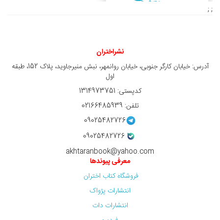
9,450,000 ريال
; ;
نشراختران
آدرس: خیابان کارگر جنوبی، خیابان روانمهر، نبش منیرجاوید، پلاک 152، طبقه
اول
کدپستی: 1314973751
تلفن: 02166485939
09025482726
09025482726
akhtaranbook@yahoo.com
معرفی پیوندها
فروشگاه کتاب اختران
انتشارات پژواک
انتشارات دات