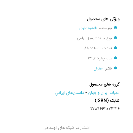
ویژگی های محصول
نویسنده:
طاهره علوی
نوع جلد: شومیز - رقعی
تعداد صفحات: 88
سال چاپ: 1396
ناشر:
اختران
گروه های محصول
ادبيات ايران و جهان
-
داستان‌هاي ايراني
شابک (ISBN)
9789642071326
انتشار در شبکه های اجتماعی