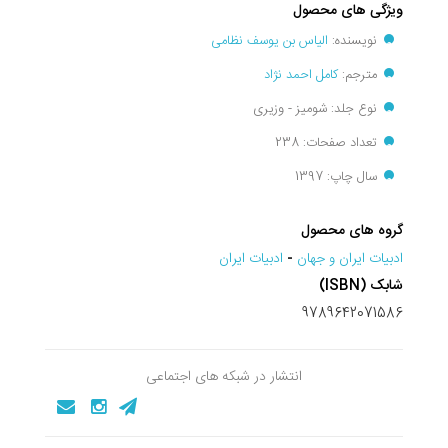
ویژگی های محصول
نویسنده:
الیاس بن یوسف نظامی
مترجم:
کامل احمد نژاد
نوع جلد: شومیز - وزیری
تعداد صفحات: 238
سال چاپ: 1397
گروه های محصول
ادبيات ايران و جهان
-
ادبیات ایران
شابک (ISBN)
9789642071586
انتشار در شبکه های اجتماعی