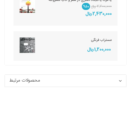
2,700,000 ريال
%10
2,430,000 ريال
مستراب فرنگی
1,200,000 ريال
محصولات مرتبط