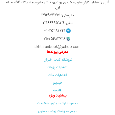
آدرس: خیابان کارگر جنوبی، خیابان روانمهر، نبش منیرجاوید، پلاک 152، طبقه
اول
کدپستی: 1314973751
تلفن: 02166485939
09025482726
09025482726
akhtaranbook@yahoo.com
معرفی پیوندها
فروشگاه کتاب اختران
انتشارات پژواک
انتشارات دات
فیدیبو
طاقچه
پیشنهاد ویژه
مجموعه ارتباط بدون خشونت
مجموعه پشت پرده مخملین