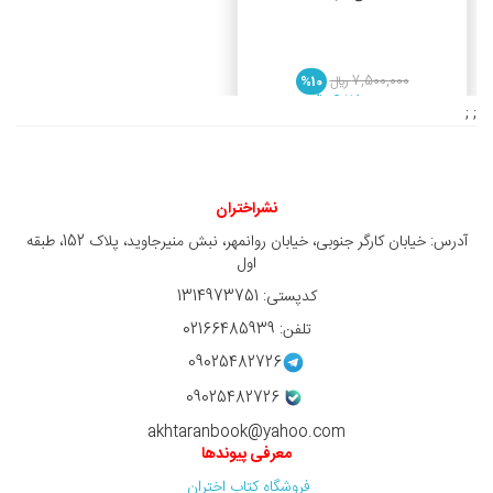
7,500,000 ريال
%10
6,750,000 ريال
; ;
نشراختران
آدرس: خیابان کارگر جنوبی، خیابان روانمهر، نبش منیرجاوید، پلاک 152، طبقه
اول
کدپستی: 1314973751
تلفن: 02166485939
09025482726
09025482726
akhtaranbook@yahoo.com
معرفی پیوندها
فروشگاه کتاب اختران