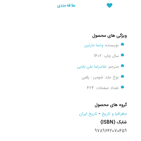
علاقه مندی
ویژگی های محصول
نویسنده:
ونسا مارتین
سال چاپ: 1402
مترجم:
غلامرضا علی بابایی
نوع جلد: شومیز - رقعی
تعداد صفحات: 424
گروه های محصول
جغرافيا و تاريخ
-
تاریخ ایران
شابک (ISBN)
9789642070459