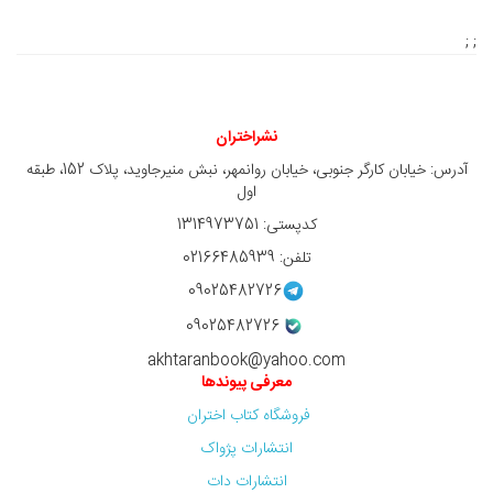
; ;
نشراختران
آدرس: خیابان کارگر جنوبی، خیابان روانمهر، نبش منیرجاوید، پلاک 152، طبقه
اول
کدپستی: 1314973751
تلفن: 02166485939
09025482726
09025482726
akhtaranbook@yahoo.com
معرفی پیوندها
فروشگاه کتاب اختران
انتشارات پژواک
انتشارات دات