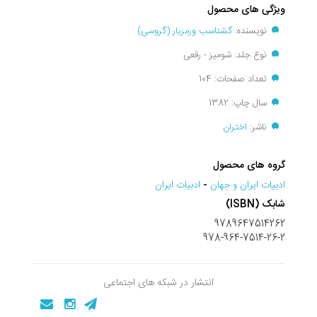
ویژگی های محصول
نویسنده:
گشتاسب ورمزیار (گروسی)
نوع جلد: شومیز - رقعی
تعداد صفحات: 104
سال چاپ: 1382
ناشر:
اختران
گروه های محصول
ادبيات ايران و جهان
-
ادبیات ایران
شابک (ISBN)
9789647514262
978-964-7514-26-2
انتشار در شبکه های اجتماعی