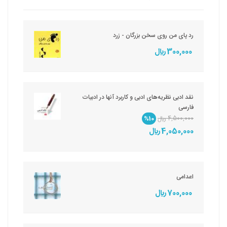
رد پای من روی سخن بزرگان - زرد
300,000 ريال
نقد ادبی نظریه‌های ادبی و کاربرد آنها در ادبیات
فارسی
4,500,000 ريال
%10
4,050,000 ريال
اعدامی
700,000 ريال