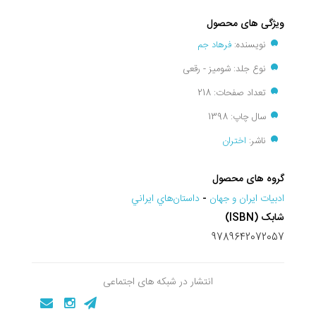
ویژگی های محصول
نویسنده:
فرهاد جم
نوع جلد: شومیز - رقعی
تعداد صفحات: 218
سال چاپ: 1398
ناشر:
اختران
گروه های محصول
ادبيات ايران و جهان
-
داستان‌هاي ايراني
شابک (ISBN)
9789642072057
انتشار در شبکه های اجتماعی