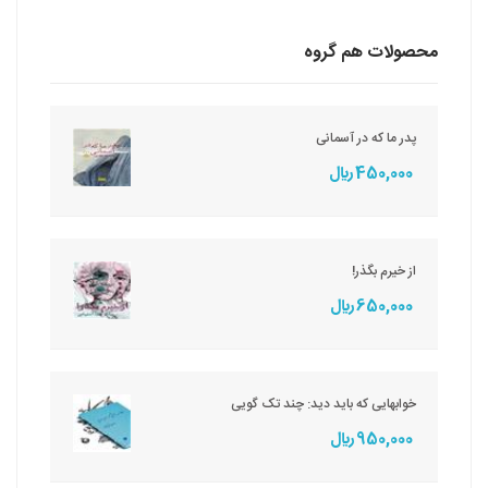
محصولات هم گروه
پدر ما که در آسمانی
450,000 ريال
از خیرم بگذر!
650,000 ريال
خوابهایی که باید دید: چند تک گویی
950,000 ريال