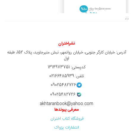
10,500,000 ريال
%10
9,450,000 ريال
; ;
نشراختران
آدرس: خیابان کارگر جنوبی، خیابان روانمهر، نبش منیرجاوید، پلاک 152، طبقه
اول
کدپستی: 1314973751
تلفن: 02166485939
09025482726
09025482726
akhtaranbook@yahoo.com
معرفی پیوندها
فروشگاه کتاب اختران
انتشارات پژواک