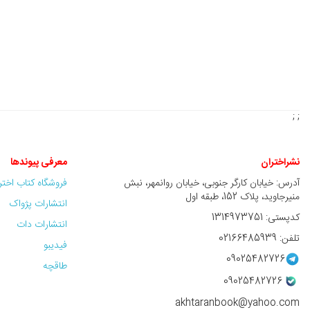
; ;
نشراختران
معرفی پیوندها
آدرس: خیابان کارگر جنوبی، خیابان روانمهر، نبش
فروشگاه کتاب اخت
منیرجاوید، پلاک 152، طبقه اول
انتشارات پژواک
کدپستی: 1314973751
انتشارات دات
تلفن: 02166485939
فیدیبو
09025482726
طاقچه
09025482726
akhtaranbook@yahoo.com