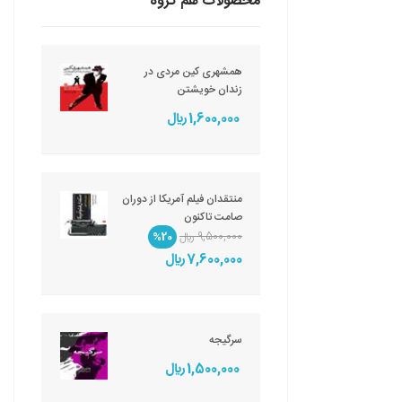
محصولات هم گروه
همشهری کین مردی در
زندان خویشتن
1,600,000 ريال
منتقدان فیلم آمریکا از دوران
صامت تاکنون
9,500,000 ريال
%20
7,600,000 ريال
سرگیجه
1,500,000 ريال