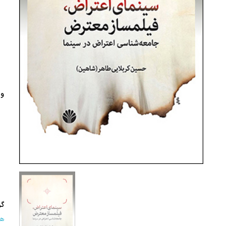
وی
گر
هن