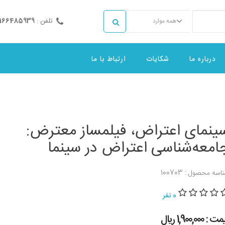
تلفن :
2166485939
همه موارد
درباره ما
شکایات
ارتباط با ما
ینمای اعتراض، فیلمساز معترض:
امعه‌شناسی اعتراض در سینما
اسه محصول : 100703
0 نفر
 : 1,900,000 ريال