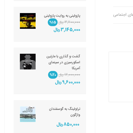
های اجتماعی
پازولینی به روایت پازولینی
3,700,000 ريال
%15
3,145,000 ريال
گشت و گذاری با مارتین
اسکورسیزی در سینمای
آمریکا
12,000,000 ريال
%20
9,600,000 ريال
تراولینگ به گوسفندان
واژگون
850,000 ريال