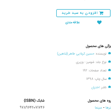
افزودن به سبد خرید
علاقه مندی
ژگی های محصول
نویسنده:
حسین کربلایی طاهر (شاهین)
نوع جلد: شومیز - وزیری
تعداد صفحات: 192
سال چاپ: 1398
ناشر:
اختران
وه های محصول
شابک (ISBN)
رها
-
سينما
9789642071746